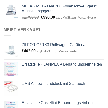
was:
is:
MELAG MELAseal 200 Folienschweißgerät
€8.864,00.
€7.099,00.
Ausstellungsgerät
Original
Current
€
1.700,00
€
990,00
zzgl. MwSt. zzgl. Versandkosten
price
price
was:
is:
MEIST VERKAUFT
€1.700,00.
€990,00.
ZILFOR C2RK3 Rollwagen Gerätecart
€
463,00
zzgl. MwSt. zzgl. Versandkosten
Ersatzteile PLANMECA Behandlungseinheiten
EMS Airflow Handstück mit Schlauch
Ersatzteile Castellini Behandlungseinheiten