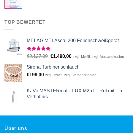
TOP BEWERTET
MELAG MELAseal 200 Folienschweißgerät
Rated
5.00
Original
Current
€
2.127,00
€
1.490,00
zzgl. MwSt. zzgl. Versandkosten
out of 5
price
price
Sirona Turbinenschlauch
was:
is:
€
199,00
€2.127,00.
€1.490,00.
zzgl. MwSt. zzgl. Versandkosten
KaVo MASTERmatic LUX M25 L - Rot mit 1:5
Verhältnis
Über uns