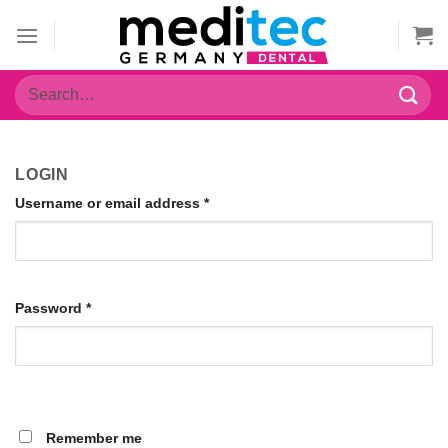
Zum
Inhalt
springen
Search
for:
LOGIN
Username or email address
*
Password
*
Remember me