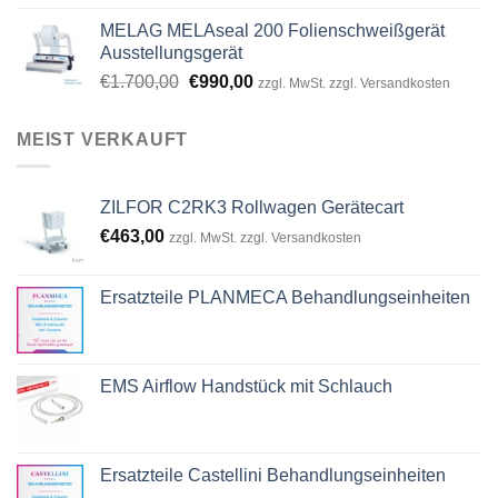
was:
is:
MELAG MELAseal 200 Folienschweißgerät
€8.864,00.
€7.099,00.
Ausstellungsgerät
Original
Current
€
1.700,00
€
990,00
zzgl. MwSt. zzgl. Versandkosten
price
price
was:
is:
MEIST VERKAUFT
€1.700,00.
€990,00.
ZILFOR C2RK3 Rollwagen Gerätecart
€
463,00
zzgl. MwSt. zzgl. Versandkosten
Ersatzteile PLANMECA Behandlungseinheiten
EMS Airflow Handstück mit Schlauch
Ersatzteile Castellini Behandlungseinheiten