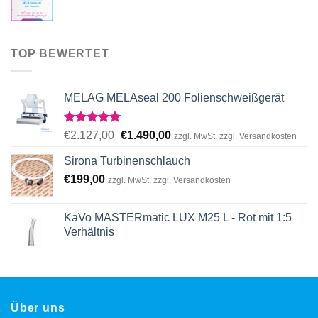
TOP BEWERTET
MELAG MELAseal 200 Folienschweißgerät
Rated
5.00
Original
Current
€
2.127,00
€
1.490,00
zzgl. MwSt. zzgl. Versandkosten
out of 5
price
price
Sirona Turbinenschlauch
was:
is:
€
199,00
€2.127,00.
€1.490,00.
zzgl. MwSt. zzgl. Versandkosten
KaVo MASTERmatic LUX M25 L - Rot mit 1:5
Verhältnis
Über uns