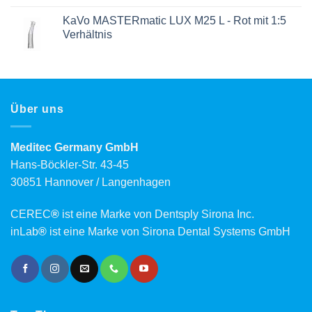
KaVo MASTERmatic LUX M25 L - Rot mit 1:5
Verhältnis
Über uns
Meditec Germany GmbH
Hans-Böckler-Str. 43-45
30851 Hannover / Langenhagen
CEREC
®
ist eine Marke von Dentsply Sirona Inc.
inLab
®
ist eine Marke von Sirona Dental Systems GmbH