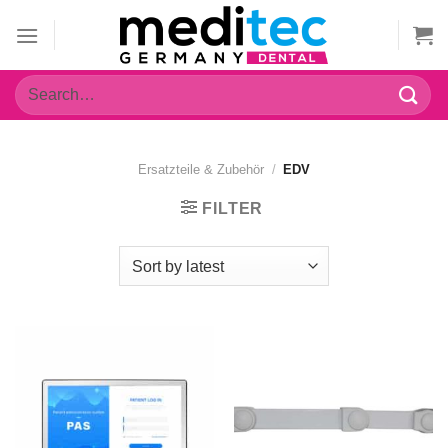
Zum
Inhalt
springen
Search
for:
Ersatzteile & Zubehör
/
EDV
FILTER