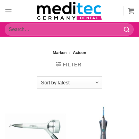
Zum
Inhalt
springen
Search
for:
Marken
/
Acteon
FILTER