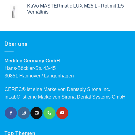
KaVo MASTERmatic LUX M25 L - Rot mit 1:5
Verhältnis
Über uns
Meditec Germany GmbH
Hans-Böckler-Str. 43-45
30851 Hannover / Langenhagen
CEREC
®
ist eine Marke von Dentsply Sirona Inc.
inLab
®
ist eine Marke von Sirona Dental Systems GmbH
Top Themen