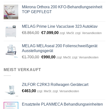
Mikrona Orthora 200 KFO-Behandlungseinheit
TOP GEPFLEGT
MELAG Prime Line Vacuclave 323 Autoklav
Original
Current
€
8.864,00
€
7.099,00
zzgl. MwSt. zzgl. Versandkosten
price
price
was:
is:
MELAG MELAseal 200 Folienschweißgerät
€8.864,00.
€7.099,00.
Ausstellungsgerät
Original
Current
€
1.700,00
€
990,00
zzgl. MwSt. zzgl. Versandkosten
price
price
was:
is:
MEIST VERKAUFT
€1.700,00.
€990,00.
ZILFOR C2RK3 Rollwagen Gerätecart
€
463,00
zzgl. MwSt. zzgl. Versandkosten
Ersatzteile PLANMECA Behandlungseinheiten