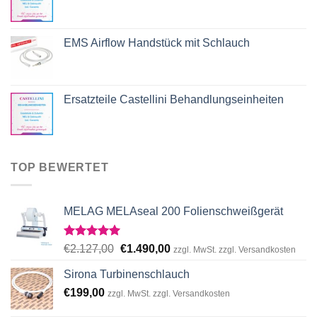
EMS Airflow Handstück mit Schlauch
Ersatzteile Castellini Behandlungseinheiten
TOP BEWERTET
MELAG MELAseal 200 Folienschweißgerät
Rated
5.00
Original
Current
€
2.127,00
€
1.490,00
zzgl. MwSt. zzgl. Versandkosten
out of 5
price
price
Sirona Turbinenschlauch
was:
is:
€
199,00
€2.127,00.
€1.490,00.
zzgl. MwSt. zzgl. Versandkosten