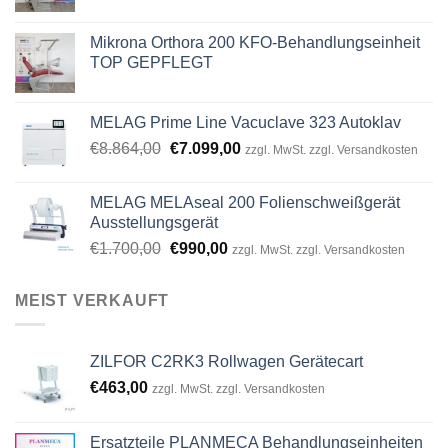
Mikrona Orthora 200 KFO-Behandlungseinheit
TOP GEPFLEGT
MELAG Prime Line Vacuclave 323 Autoklav
Original
Current
€
8.864,00
€
7.099,00
zzgl. MwSt. zzgl. Versandkosten
price
price
was:
is:
MELAG MELAseal 200 Folienschweißgerät
€8.864,00.
€7.099,00.
Ausstellungsgerät
Original
Current
€
1.700,00
€
990,00
zzgl. MwSt. zzgl. Versandkosten
price
price
was:
is:
MEIST VERKAUFT
€1.700,00.
€990,00.
ZILFOR C2RK3 Rollwagen Gerätecart
€
463,00
zzgl. MwSt. zzgl. Versandkosten
Ersatzteile PLANMECA Behandlungseinheiten