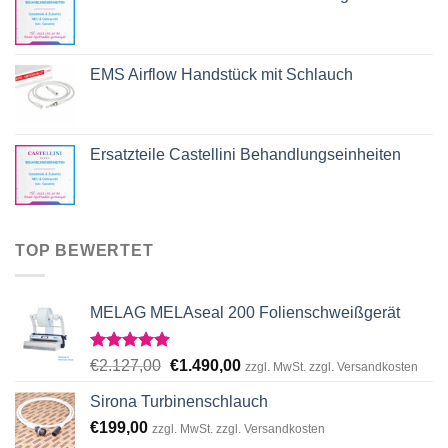
EMS Airflow Handstück mit Schlauch
Ersatzteile Castellini Behandlungseinheiten
TOP BEWERTET
MELAG MELAseal 200 Folienschweißgerät
Rated
5.00
Original
Current
€
2.127,00
€
1.490,00
zzgl. MwSt. zzgl. Versandkosten
out of 5
price
price
Sirona Turbinenschlauch
was:
is:
€
199,00
€2.127,00.
€1.490,00.
zzgl. MwSt. zzgl. Versandkosten