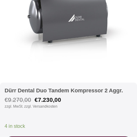
Dürr Dental Duo Tandem Kompressor 2 Aggr.
Original
Current
€
9.270,00
€
7.230,00
price
price
zzgl. MwSt. zzgl. Versandkosten
was:
is:
€9.270,00.
€7.230,00.
4 in stock