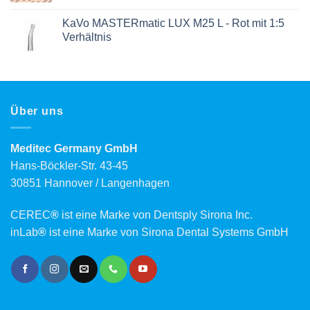
KaVo MASTERmatic LUX M25 L - Rot mit 1:5
Verhältnis
Über uns
Meditec Germany GmbH
Hans-Böckler-Str. 43-45
30851 Hannover / Langenhagen
CEREC
®
ist eine Marke von Dentsply Sirona Inc.
inLab
®
ist eine Marke von Sirona Dental Systems GmbH