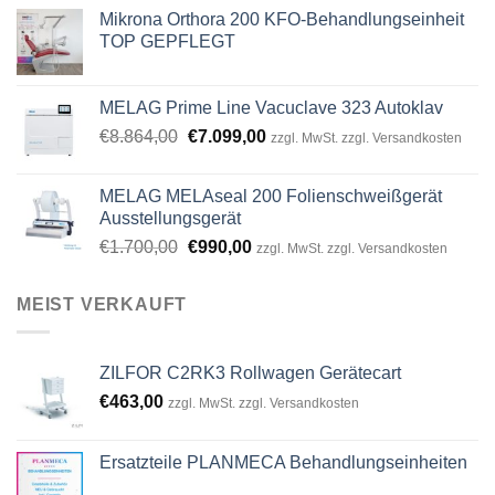
Mikrona Orthora 200 KFO-Behandlungseinheit
TOP GEPFLEGT
MELAG Prime Line Vacuclave 323 Autoklav
Original
Current
€
8.864,00
€
7.099,00
zzgl. MwSt. zzgl. Versandkosten
price
price
was:
is:
MELAG MELAseal 200 Folienschweißgerät
€8.864,00.
€7.099,00.
Ausstellungsgerät
Original
Current
€
1.700,00
€
990,00
zzgl. MwSt. zzgl. Versandkosten
price
price
was:
is:
MEIST VERKAUFT
€1.700,00.
€990,00.
ZILFOR C2RK3 Rollwagen Gerätecart
€
463,00
zzgl. MwSt. zzgl. Versandkosten
Ersatzteile PLANMECA Behandlungseinheiten