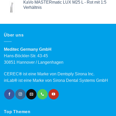
KaVo MASTERmatic LUX M25 L - Rot mit 1:5
Verhältnis
Über uns
Meditec Germany GmbH
Hans-Böckler-Str. 43-45
30851 Hannover / Langenhagen
CEREC
®
ist eine Marke von Dentsply Sirona Inc.
inLab
®
ist eine Marke von Sirona Dental Systems GmbH
Top Themen