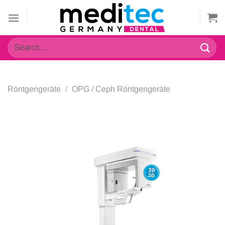
Zum
Inhalt
springen
Search
for:
Röntgengeräte
/
OPG / Ceph Röntgengeräte