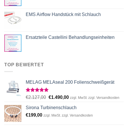
EMS Airflow Handstück mit Schlauch
Ersatzteile Castellini Behandlungseinheiten
TOP BEWERTET
MELAG MELAseal 200 Folienschweißgerät
Rated
5.00
Original
Current
€
2.127,00
€
1.490,00
zzgl. MwSt. zzgl. Versandkosten
out of 5
price
price
Sirona Turbinenschlauch
was:
is:
€
199,00
€2.127,00.
€1.490,00.
zzgl. MwSt. zzgl. Versandkosten