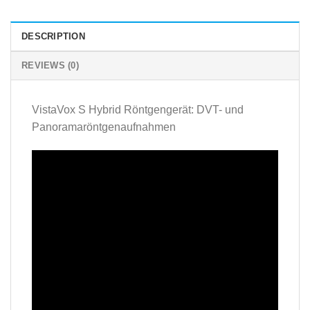
DESCRIPTION
REVIEWS (0)
VistaVox S Hybrid Röntgengerät: DVT- und
Panoramaröntgenaufnahmen