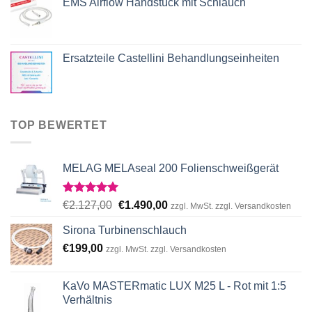
EMS Airflow Handstück mit Schlauch
Ersatzteile Castellini Behandlungseinheiten
TOP BEWERTET
MELAG MELAseal 200 Folienschweißgerät
Rated
5.00
Original
Current
€
2.127,00
€
1.490,00
zzgl. MwSt. zzgl. Versandkosten
out of 5
price
price
Sirona Turbinenschlauch
was:
is:
€
199,00
€2.127,00.
€1.490,00.
zzgl. MwSt. zzgl. Versandkosten
KaVo MASTERmatic LUX M25 L - Rot mit 1:5
Verhältnis