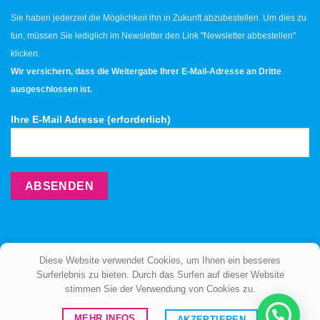
Sie haben jederzeit die Möglichkeit ihn in Zukunft abzubestellen. Um dies zu
tun, müssen Sie lediglich im Newsletter den Link "Newsletter abbestellen"
klicken.
Wir versichern, dass die Weitergabe Ihrer E-Mail-Adresse an Dritte
ausgeschlossen ist.
Ihre E-Mail Adresse (erforderlich)
Diese Website verwendet Cookies, um Ihnen ein besseres
Surferlebnis zu bieten. Durch das Surfen auf dieser Website
stimmen Sie der Verwendung von Cookies zu.
ÜBER UNS
BERATUNG
KONTAKT
MEHR INFOS
AKZEPTIEREN