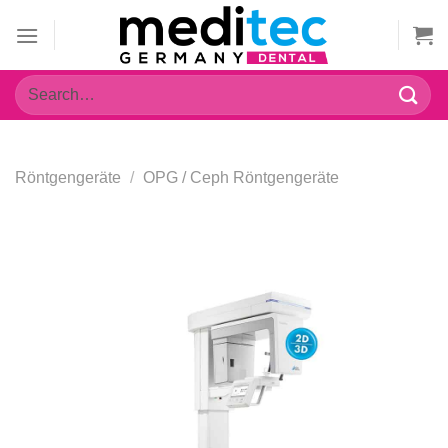
Zum
Inhalt
springen
Search
for:
Röntgengeräte
/
OPG / Ceph Röntgengeräte