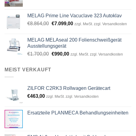
MELAG Prime Line Vacuclave 323 Autoklav
Original
Current
€
8.864,00
€
7.099,00
zzgl. MwSt. zzgl. Versandkosten
price
price
was:
is:
MELAG MELAseal 200 Folienschweißgerät
€8.864,00.
€7.099,00.
Ausstellungsgerät
Original
Current
€
1.700,00
€
990,00
zzgl. MwSt. zzgl. Versandkosten
price
price
was:
is:
MEIST VERKAUFT
€1.700,00.
€990,00.
ZILFOR C2RK3 Rollwagen Gerätecart
€
463,00
zzgl. MwSt. zzgl. Versandkosten
Ersatzteile PLANMECA Behandlungseinheiten