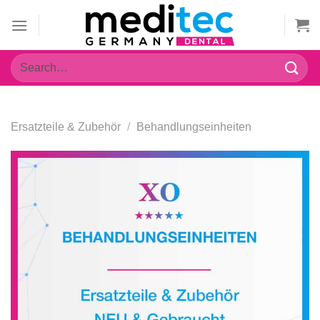
Zum
Inhalt
springen
Search
for:
Ersatzteile & Zubehör
/
Behandlungseinheiten