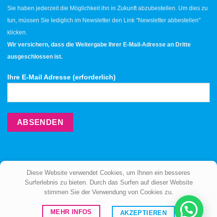
Sie haben jederzeit die Möglichkeit ihn in Zukunft abzubestellen. Um dies zu
tun, müssen Sie lediglich im Newsletter den Link "Newsletter abbestellen"
klicken.
Wir versichern, dass die Weitergabe Ihrer E-Mail-Adresse an Dritte
ausgeschlossen ist.
Ihre E-Mail Adresse (erforderlich)
Diese Website verwendet Cookies, um Ihnen ein besseres
Surferlebnis zu bieten. Durch das Surfen auf dieser Website
stimmen Sie der Verwendung von Cookies zu.
ÜBER UNS
BERATUNG
KONTAKT
MEHR INFOS
AKZEPTIEREN