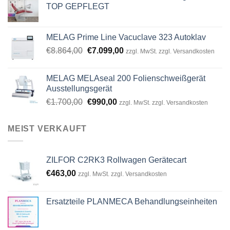
TOP GEPFLEGT
MELAG Prime Line Vacuclave 323 Autoklav
Original
Current
€
8.864,00
€
7.099,00
zzgl. MwSt. zzgl. Versandkosten
price
price
was:
is:
MELAG MELAseal 200 Folienschweißgerät
€8.864,00.
€7.099,00.
Ausstellungsgerät
Original
Current
€
1.700,00
€
990,00
zzgl. MwSt. zzgl. Versandkosten
price
price
was:
is:
MEIST VERKAUFT
€1.700,00.
€990,00.
ZILFOR C2RK3 Rollwagen Gerätecart
€
463,00
zzgl. MwSt. zzgl. Versandkosten
Ersatzteile PLANMECA Behandlungseinheiten