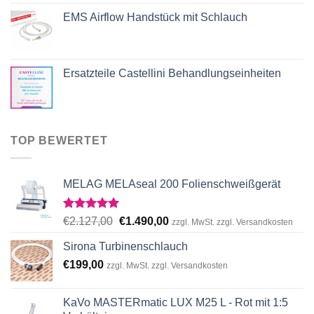
EMS Airflow Handstück mit Schlauch
Ersatzteile Castellini Behandlungseinheiten
TOP BEWERTET
MELAG MELAseal 200 Folienschweißgerät
Rated
5.00
Original
Current
€
2.127,00
€
1.490,00
zzgl. MwSt. zzgl. Versandkosten
out of 5
price
price
Sirona Turbinenschlauch
was:
is:
€
199,00
€2.127,00.
€1.490,00.
zzgl. MwSt. zzgl. Versandkosten
KaVo MASTERmatic LUX M25 L - Rot mit 1:5