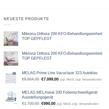
NEUESTE PRODUKTE
Mikrona Orthora 200 KFO-Behandlungseinheit
TOP GEPFLEGT
Mikrona Orthora 200 KFO-Behandlungseinheit
TOP GEPFLEGT
MELAG Prime Line Vacuclave 323 Autoklav
Original
Current
€
8.864,00
€
7.099,00
zzgl. MwSt. zzgl. Versandkosten
price
price
was:
is:
MELAG MELAseal 200 Folienschweißgerät
€8.864,00.
€7.099,00.
Ausstellungsgerät
Original
Current
€
1.700,00
€
990,00
zzgl. MwSt. zzgl. Versandkosten
price
price