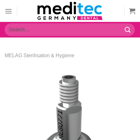
Zum
Inhalt
springen
Search
for:
MELAG Sterilisation & Hygiene