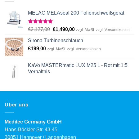
MELAG MELAseal 200 Folienschweißgerät
Rated
5.00
Original
Current
€
2.127,00
€
1.490,00
zzgl. MwSt. zzgl. Versandkosten
out of 5
price
price
Sirona Turbinenschlauch
was:
is:
€
199,00
€2.127,00.
€1.490,00.
zzgl. MwSt. zzgl. Versandkosten
KaVo MASTERmatic LUX M25 L - Rot mit 1:5
Verhältnis
Über uns
Meditec Germany GmbH
Hans-Böckler-Str. 43-45
30851 Hannover / Langenhagen