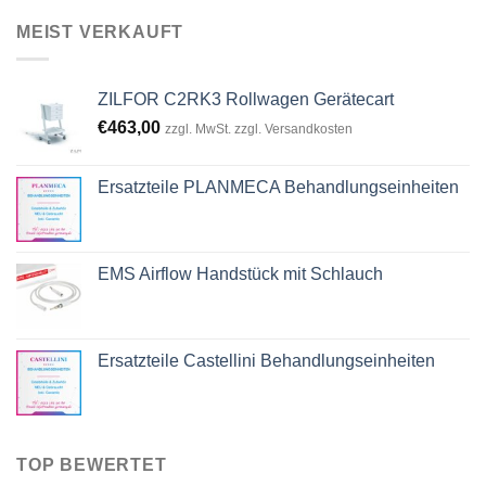
was:
is:
MEIST VERKAUFT
€1.700,00.
€990,00.
ZILFOR C2RK3 Rollwagen Gerätecart
€
463,00
zzgl. MwSt. zzgl. Versandkosten
Ersatzteile PLANMECA Behandlungseinheiten
EMS Airflow Handstück mit Schlauch
Ersatzteile Castellini Behandlungseinheiten
TOP BEWERTET