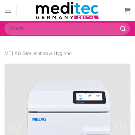
Zum
Inhalt
springen
Search
for:
MELAG Sterilisation & Hygiene