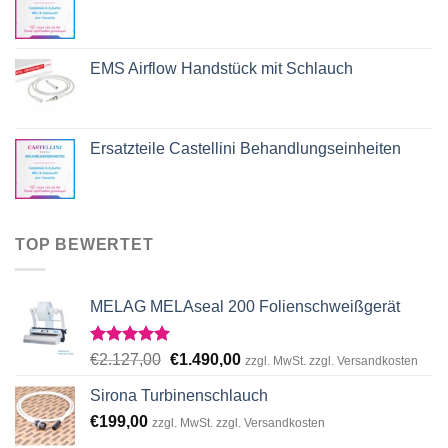
EMS Airflow Handstück mit Schlauch
Ersatzteile Castellini Behandlungseinheiten
TOP BEWERTET
MELAG MELAseal 200 Folienschweißgerät
Rated
5.00
Original
Current
€
2.127,00
€
1.490,00
zzgl. MwSt. zzgl. Versandkosten
out of 5
price
price
Sirona Turbinenschlauch
was:
is:
€
199,00
€2.127,00.
€1.490,00.
zzgl. MwSt. zzgl. Versandkosten