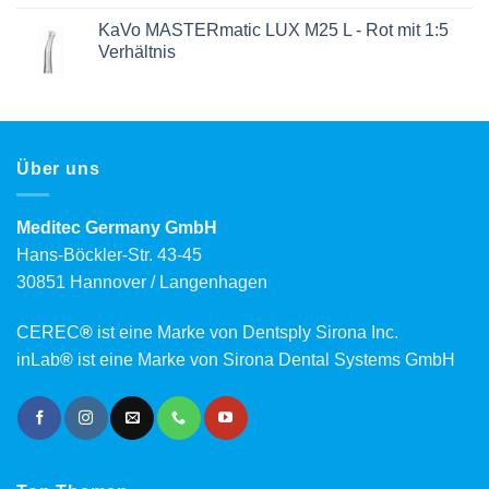
KaVo MASTERmatic LUX M25 L - Rot mit 1:5
Verhältnis
Über uns
Meditec Germany GmbH
Hans-Böckler-Str. 43-45
30851 Hannover / Langenhagen
CEREC
®
ist eine Marke von Dentsply Sirona Inc.
inLab
®
ist eine Marke von Sirona Dental Systems GmbH