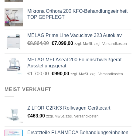
Mikrona Orthora 200 KFO-Behandlungseinheit
TOP GEPFLEGT
MELAG Prime Line Vacuclave 323 Autoklav
Original
Current
€
8.864,00
€
7.099,00
zzgl. MwSt. zzgl. Versandkosten
price
price
was:
is:
MELAG MELAseal 200 Folienschweißgerät
€8.864,00.
€7.099,00.
Ausstellungsgerät
Original
Current
€
1.700,00
€
990,00
zzgl. MwSt. zzgl. Versandkosten
price
price
was:
is:
MEIST VERKAUFT
€1.700,00.
€990,00.
ZILFOR C2RK3 Rollwagen Gerätecart
€
463,00
zzgl. MwSt. zzgl. Versandkosten
Ersatzteile PLANMECA Behandlungseinheiten