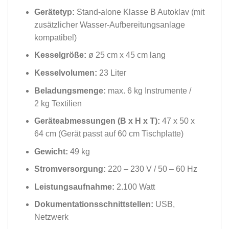
Gerätetyp:
Stand-alone Klasse B Autoklav (mit
zusätzlicher Wasser-Aufbereitungsanlage
kompatibel)
Kesselgröße:
ø 25 cm x 45 cm lang
Kesselvolumen:
23 Liter
Beladungsmenge
:
max. 6 kg Instrumente /
2
kg Textilien
Geräteabmessungen (B x H x T):
47 x 50 x
64 cm (Gerät passt auf 60 cm Tischplatte)
Gewicht
:
49 kg
Stromversorgung
:
220 – 230 V / 50 – 60 Hz
Leistungsaufnahme
:
2.100 Watt
Dokumentationsschnittstellen
:
USB,
Netzwerk