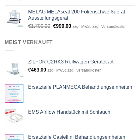
price
price
was:
is:
MELAG MELAseal 200 Folienschweißgerät
€8.864,00.
€7.099,00.
Ausstellungsgerät
Original
Current
€
1.700,00
€
990,00
zzgl. MwSt. zzgl. Versandkosten
price
price
was:
is:
MEIST VERKAUFT
€1.700,00.
€990,00.
ZILFOR C2RK3 Rollwagen Gerätecart
€
463,00
zzgl. MwSt. zzgl. Versandkosten
Ersatzteile PLANMECA Behandlungseinheiten
EMS Airflow Handstück mit Schlauch
Ersatzteile Castellini Behandlungseinheiten