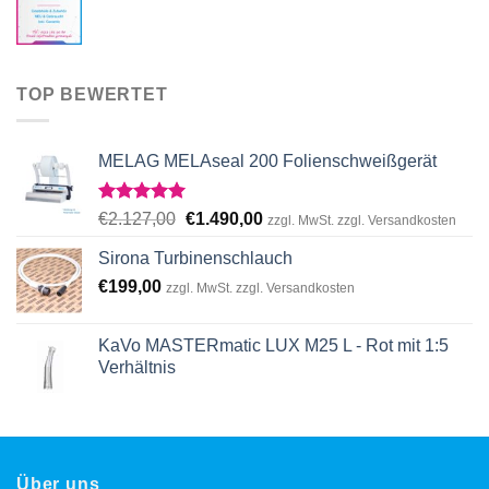
TOP BEWERTET
MELAG MELAseal 200 Folienschweißgerät
Rated
5.00
Original
Current
€
2.127,00
€
1.490,00
zzgl. MwSt. zzgl. Versandkosten
out of 5
price
price
Sirona Turbinenschlauch
was:
is:
€
199,00
€2.127,00.
€1.490,00.
zzgl. MwSt. zzgl. Versandkosten
KaVo MASTERmatic LUX M25 L - Rot mit 1:5
Verhältnis
Über uns