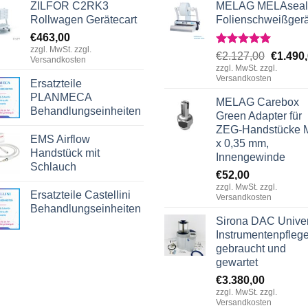
ZILFOR C2RK3
MELAG MELAseal
Rollwagen Gerätecart
Folienschweißgerä
€
463,00
zzgl. MwSt. zzgl.
Rated
5.00
Origina
€
2.127,00
€
1.490
Versandkosten
out of 5
zzgl. MwSt. zzgl.
price
Versandkosten
Ersatzteile
was:
PLANMECA
€2.127,
MELAG Carebox
Behandlungseinheiten
Green Adapter für
ZEG-Handstücke 
EMS Airflow
x 0,35 mm,
Handstück mit
Innengewinde
Schlauch
€
52,00
zzgl. MwSt. zzgl.
Ersatzteile Castellini
Versandkosten
Behandlungseinheiten
Sirona DAC Unive
Instrumentenpfleg
gebraucht und
gewartet
€
3.380,00
zzgl. MwSt. zzgl.
Versandkosten