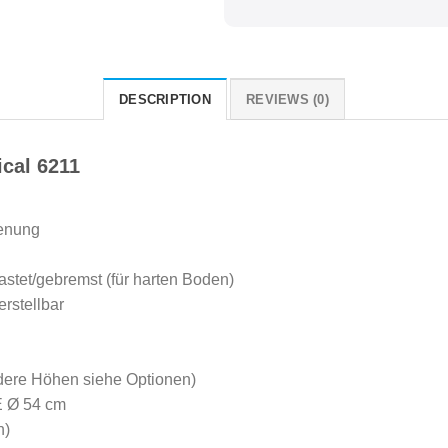
DESCRIPTION
REVIEWS (0)
cal 6211
ienung
stet/gebremst (für harten Boden)
rstellbar
ndere Höhen siehe Optionen)
E Ø 54 cm
n)