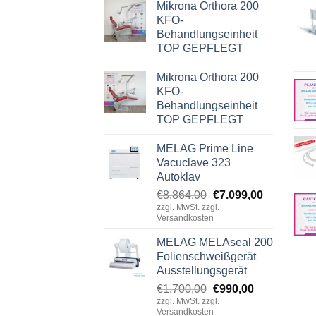
Mikrona Orthora 200
KFO-
Behandlungseinheit
TOP GEPFLEGT
Mikrona Orthora 200
KFO-
Behandlungseinheit
TOP GEPFLEGT
MELAG Prime Line
Vacuclave 323
Autoklav
Original
Current
€
8.864,00
€
7.099,00
zzgl. MwSt. zzgl.
price
price
Versandkosten
was:
is:
€8.864,00.
€7.099,00.
MELAG MELAseal 200
Folienschweißgerät
Ausstellungsgerät
Original
Current
€
1.700,00
€
990,00
zzgl. MwSt. zzgl.
price
price
Versandkosten