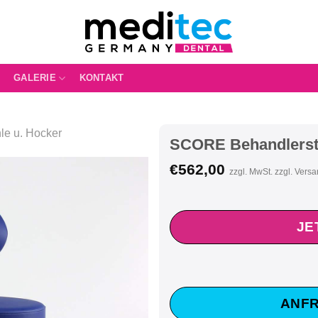
GALERIE
KONTAKT
le u. Hocker
SCORE Behandlerstu
€
562,00
zzgl. MwSt. zzgl. Vers
JE
ANFR