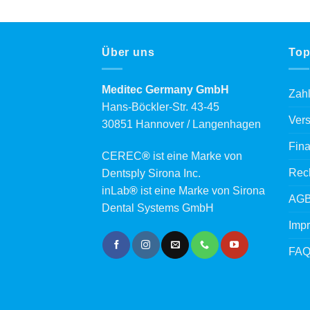
was:
is:
€1.700,00.
€990,00.
Über uns
Top
Meditec Germany GmbH
Zah
Hans-Böckler-Str. 43-45
Ver
30851 Hannover / Langenhagen
Fina
CEREC
®
ist eine Marke von
Rech
Dentsply Sirona Inc.
inLab
®
ist eine Marke von Sirona
AG
Dental Systems GmbH
Imp
FA