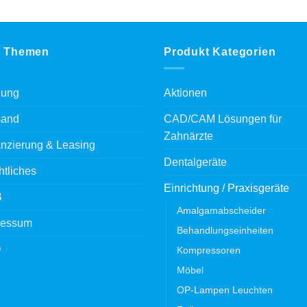
 Themen
Produkt Kategorien
lung
Aktionen
sand
CAD/CAM Lösungen für
Zahnärzte
nzierung & Leasing
Dentalgeräte
tliches
Einrichtung / Praxisgeräte
B
Amalgamabscheider
ressum
Behandlungseinheiten
Q
Kompressoren
Möbel
OP-Lampen Leuchten