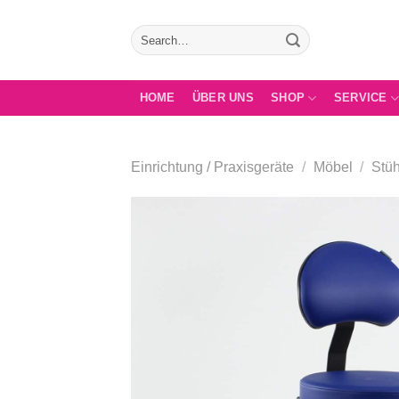
Zum
Inhalt
Search
for:
springen
HOME
ÜBER UNS
SHOP
SERVICE
Einrichtung / Praxisgeräte
/
Möbel
/
Stüh