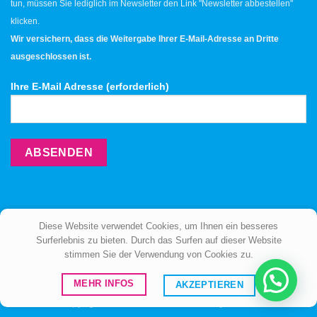
tun, müssen Sie lediglich im Newsletter den Link "Newsletter abbestellen"
klicken.
Wir versichern, dass die Weitergabe Ihrer E-Mail-Adresse an Dritte
ausgeschlossen ist.
Ihre E-Mail Adresse (erforderlich)
Diese Website verwendet Cookies, um Ihnen ein besseres
Surferlebnis zu bieten. Durch das Surfen auf dieser Website
stimmen Sie der Verwendung von Cookies zu.
ÜBER UNS
BERATUNG
KONTAKT
MEHR INFOS
AKZEPTIEREN
Copyright 2026 ©
Meditec Germany GmbH