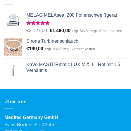
MELAG MELAseal 200 Folienschweißgerät
Rated
5.00
Original
Current
€
2.127,00
€
1.490,00
zzgl. MwSt. zzgl. Versandkosten
out of 5
price
price
Sirona Turbinenschlauch
was:
is:
€
199,00
€2.127,00.
€1.490,00.
zzgl. MwSt. zzgl. Versandkosten
KaVo MASTERmatic LUX M25 L - Rot mit 1:5
Verhältnis
Über uns
Meditec Germany GmbH
Hans-Böckler-Str. 43-45