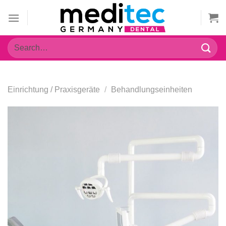
Zum
Inhalt
springen
Search
for:
Einrichtung / Praxisgeräte
/
Behandlungseinheiten