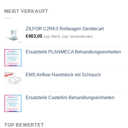
price
price
was:
is:
MEIST VERKAUFT
€1.700,00.
€990,00.
ZILFOR C2RK3 Rollwagen Gerätecart
€
463,00
zzgl. MwSt. zzgl. Versandkosten
Ersatzteile PLANMECA Behandlungseinheiten
EMS Airflow Handstück mit Schlauch
Ersatzteile Castellini Behandlungseinheiten
TOP BEWERTET