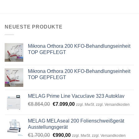
NEUESTE PRODUKTE
Mikrona Orthora 200 KFO-Behandlungseinheit
TOP GEPFLEGT
Mikrona Orthora 200 KFO-Behandlungseinheit
TOP GEPFLEGT
MELAG Prime Line Vacuclave 323 Autoklav
Original
Current
€
8.864,00
€
7.099,00
zzgl. MwSt. zzgl. Versandkosten
price
price
was:
is:
MELAG MELAseal 200 Folienschweißgerät
€8.864,00.
€7.099,00.
Ausstellungsgerät
Original
Current
€
1.700,00
€
990,00
zzgl. MwSt. zzgl. Versandkosten