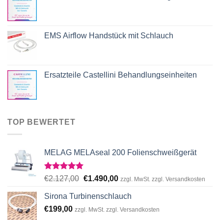
EMS Airflow Handstück mit Schlauch
Ersatzteile Castellini Behandlungseinheiten
TOP BEWERTET
MELAG MELAseal 200 Folienschweißgerät
Rated
5.00
Original
Current
€
2.127,00
€
1.490,00
zzgl. MwSt. zzgl. Versandkosten
out of 5
price
price
Sirona Turbinenschlauch
was:
is:
€
199,00
€2.127,00.
€1.490,00.
zzgl. MwSt. zzgl. Versandkosten