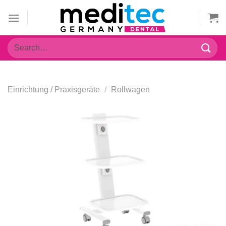
Zum
Inhalt
springen
Search
for:
Einrichtung / Praxisgeräte
/
Rollwagen