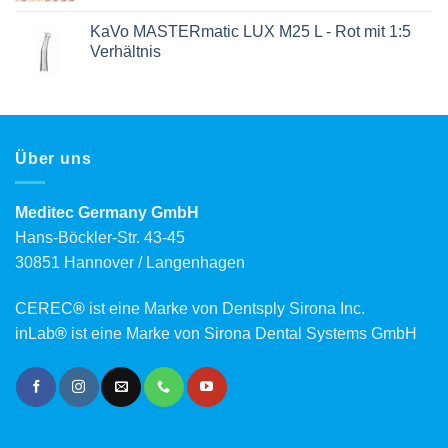
KaVo MASTERmatic LUX M25 L - Rot mit 1:5
Verhältnis
Über uns
Meditec Germany GmbH
Hans-Böckler-Str. 43-45
30851 Hannover / Langenhagen
CEREC
®
ist eine Marke von Dentsply Sirona Inc.
inLab
®
ist eine Marke von Sirona Dental Systems GmbH