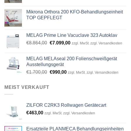
Mikrona Orthora 200 KFO-Behandlungseinheit
TOP GEPFLEGT
MELAG Prime Line Vacuclave 323 Autoklav
Original
Current
€
8.864,00
€
7.099,00
zzgl. MwSt. zzgl. Versandkosten
price
price
was:
is:
MELAG MELAseal 200 Folienschweißgerät
€8.864,00.
€7.099,00.
Ausstellungsgerät
Original
Current
€
1.700,00
€
990,00
zzgl. MwSt. zzgl. Versandkosten
price
price
was:
is:
MEIST VERKAUFT
€1.700,00.
€990,00.
ZILFOR C2RK3 Rollwagen Gerätecart
€
463,00
zzgl. MwSt. zzgl. Versandkosten
Ersatzteile PLANMECA Behandlungseinheiten