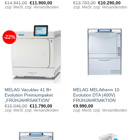
Original
Current
Original
Current
€
14.941,00
€
11.900,00
€
13.783,00
€
10.290,00
price
price
price
price
zzgl. MwSt. zzgl. Versandkosten
zzgl. MwSt. zzgl. Versandkosten
was:
is:
was:
is:
€14.941,00.
€11.900,00.
€13.783,00.
€10.290,0
-22%
MELAG Vacuklav 41 B+
MELAG MELAtherm 10
Evolution Premiumpaket
Evolution DTA (400V)
„FRÜHJAHRSAKTION“
FRÜHJAHRSAKTION
Original
Current
€
15.046,00
€
11.790,00
€
9.990,00
price
price
zzgl. MwSt. zzgl. Versandkosten
zzgl. MwSt. zzgl. Versandkosten
was:
is:
€15.046,00.
€11.790,00.