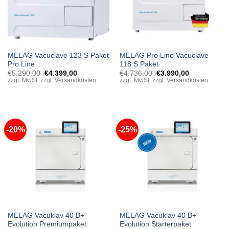
MELAG Vacuclave 123 S Paket
MELAG Pro Line Vacuclave
Pro Line
118 S Paket
Original
Current
Original
Current
€
5.290,00
€
4.399,00
€
4.736,00
€
3.990,00
price
price
price
price
zzgl. MwSt. zzgl. Versandkosten
zzgl. MwSt. zzgl. Versandkosten
was:
is:
was:
is:
€5.290,00.
€4.399,00.
€4.736,00.
€3.990,00.
-20%
-25%
MELAG Vacuklav 40 B+
MELAG Vacuklav 40 B+
Evolution Premiumpaket
Evolution Starterpaket