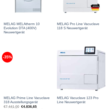
MELAG MELAtherm 10
MELAG Pro Line Vacuclave
Evolution DTA (400V)
118 S Neuwertgerät
Neuwertgerät
-35%
MELAG Prime Line Vacuclave
MELAG Vacuclave 123 Pro
318 Ausstellungsgerät
Line Neuwertgerät
Original
Current
€
7.441,00
€
4.836,65