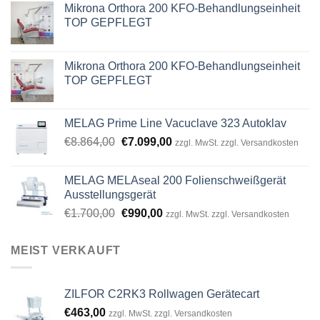
Mikrona Orthora 200 KFO-Behandlungseinheit
TOP GEPFLEGT
Mikrona Orthora 200 KFO-Behandlungseinheit
TOP GEPFLEGT
MELAG Prime Line Vacuclave 323 Autoklav
Original
Current
€
8.864,00
€
7.099,00
zzgl. MwSt. zzgl. Versandkosten
price
price
was:
is:
MELAG MELAseal 200 Folienschweißgerät
€8.864,00.
€7.099,00.
Ausstellungsgerät
Original
Current
€
1.700,00
€
990,00
zzgl. MwSt. zzgl. Versandkosten
price
price
was:
is:
MEIST VERKAUFT
€1.700,00.
€990,00.
ZILFOR C2RK3 Rollwagen Gerätecart
€
463,00
zzgl. MwSt. zzgl. Versandkosten