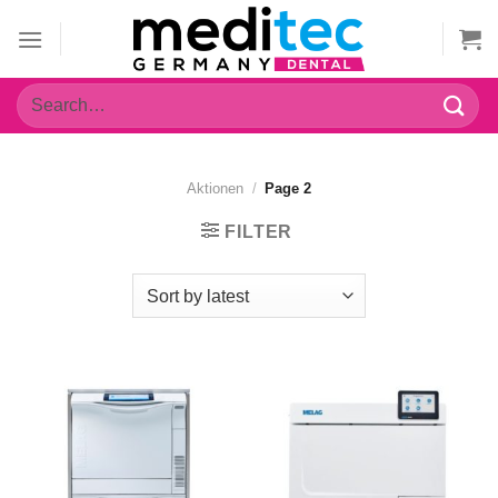
Zum
Inhalt
springen
Search
for:
Aktionen
/
Page 2
FILTER