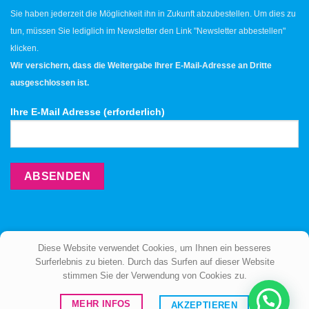
Sie haben jederzeit die Möglichkeit ihn in Zukunft abzubestellen. Um dies zu
tun, müssen Sie lediglich im Newsletter den Link "Newsletter abbestellen"
klicken.
Wir versichern, dass die Weitergabe Ihrer E-Mail-Adresse an Dritte
ausgeschlossen ist.
Ihre E-Mail Adresse (erforderlich)
Diese Website verwendet Cookies, um Ihnen ein besseres
Surferlebnis zu bieten. Durch das Surfen auf dieser Website
stimmen Sie der Verwendung von Cookies zu.
ÜBER UNS
BERATUNG
KONTAKT
MEHR INFOS
AKZEPTIEREN