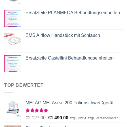
Ersatzteile PLANMECA Behandlungseinheiten
EMS Airflow Handstück mit Schlauch
Ersatzteile Castellini Behandlungseinheiten
TOP BEWERTET
MELAG MELAseal 200 Folienschweißgerät
Rated
5.00
Original
Current
€
2.127,00
€
1.490,00
zzgl. MwSt. zzgl. Versandkosten
out of 5
price
price