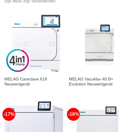
price
price
zzgl. MwSt. zzgl. Versandkosten
was:
is:
€7.441,00.
€4.836,65.
MELAG Careclave 618
MELAG Vacuklav 40 B+
Neuwertgerät
Evolution Neuwertgerät
-17%
-16%