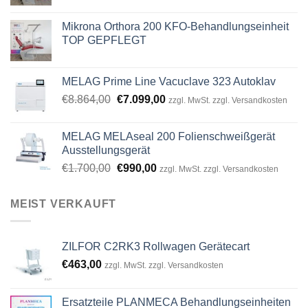
Mikrona Orthora 200 KFO-Behandlungseinheit
TOP GEPFLEGT
MELAG Prime Line Vacuclave 323 Autoklav
Original
Current
€
8.864,00
€
7.099,00
zzgl. MwSt. zzgl. Versandkosten
price
price
was:
is:
MELAG MELAseal 200 Folienschweißgerät
€8.864,00.
€7.099,00.
Ausstellungsgerät
Original
Current
€
1.700,00
€
990,00
zzgl. MwSt. zzgl. Versandkosten
price
price
was:
is:
MEIST VERKAUFT
€1.700,00.
€990,00.
ZILFOR C2RK3 Rollwagen Gerätecart
€
463,00
zzgl. MwSt. zzgl. Versandkosten
Ersatzteile PLANMECA Behandlungseinheiten