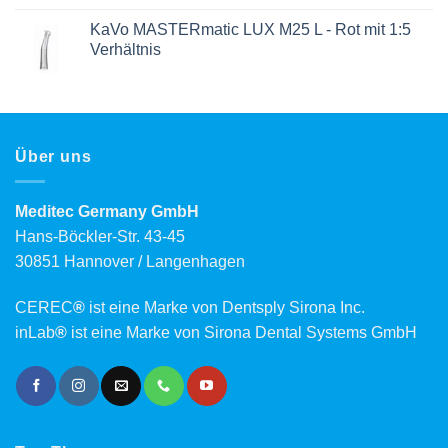
KaVo MASTERmatic LUX M25 L - Rot mit 1:5
Verhältnis
Über uns
Meditec Germany GmbH
Hans-Böckler-Str. 43-45
30851 Hannover / Langenhagen
CEREC
®
ist eine Marke von Dentsply Sirona Inc.
inLab
®
ist eine Marke von Sirona Dental Systems GmbH