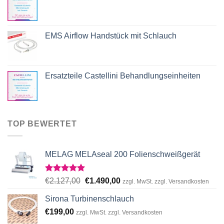
EMS Airflow Handstück mit Schlauch
Ersatzteile Castellini Behandlungseinheiten
TOP BEWERTET
MELAG MELAseal 200 Folienschweißgerät
Rated
5.00
Original
Current
€
2.127,00
€
1.490,00
zzgl. MwSt. zzgl. Versandkosten
out of 5
price
price
Sirona Turbinenschlauch
was:
is:
€
199,00
€2.127,00.
€1.490,00.
zzgl. MwSt. zzgl. Versandkosten