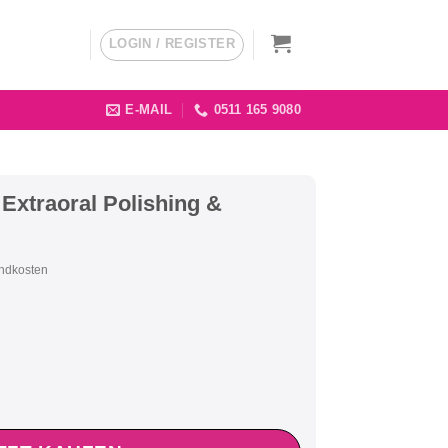
LOGIN / REGISTER
E-MAIL
0511 165 9080
 Extraoral Polishing &
andkosten
Polishing & Shaping Kit, DSU21 quantity