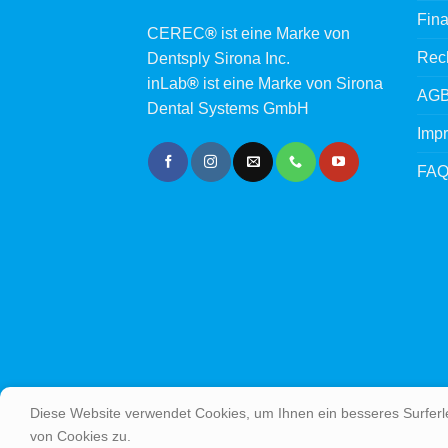
Fina
CEREC
®
ist eine Marke von
Rech
Dentsply Sirona Inc.
inLab
®
ist eine Marke von Sirona
AG
Dental Systems GmbH
Imp
FA
Diese Website verwendet Cookies, um Ihnen ein besseres Surferl
von Cookies zu.