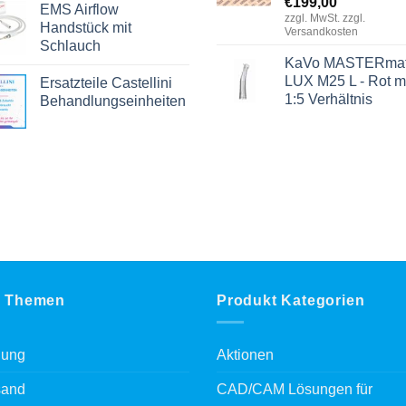
€
199,00
EMS Airflow
zzgl. MwSt. zzgl.
Handstück mit
Versandkosten
Schlauch
KaVo MASTERmat
LUX M25 L - Rot m
Ersatzteile Castellini
1:5 Verhältnis
Behandlungseinheiten
 Themen
Produkt Kategorien
lung
Aktionen
sand
CAD/CAM Lösungen für