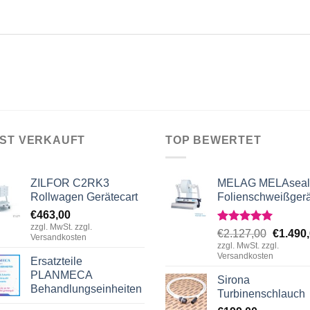
IST VERKAUFT
TOP BEWERTET
ZILFOR C2RK3
MELAG MELAseal
Rollwagen Gerätecart
Folienschweißgerä
€
463,00
zzgl. MwSt. zzgl.
Rated
5.00
Origina
€
2.127,00
€
1.490
Versandkosten
out of 5
zzgl. MwSt. zzgl.
price
Versandkosten
Ersatzteile
was:
PLANMECA
€2.127,
Sirona
Behandlungseinheiten
Turbinenschlauch