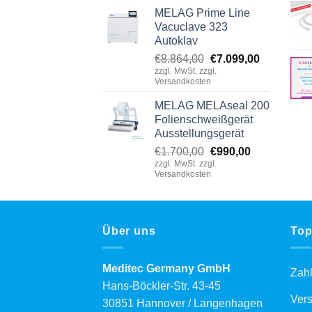
MELAG Prime Line
Vacuclave 323
Autoklav
Original
Current
€
8.864,00
€
7.099,00
zzgl. MwSt. zzgl.
price
price
Versandkosten
was:
is:
€8.864,00.
€7.099,00.
MELAG MELAseal 200
Folienschweißgerät
Ausstellungsgerät
Original
Current
€
1.700,00
€
990,00
zzgl. MwSt. zzgl.
price
price
Versandkosten
was:
is:
€1.700,00.
€990,00.
Über uns
Top
Meditec Germany GmbH
Zah
Hans-Böckler-Str. 43-45
Ver
30851 Hannover / Langenhagen