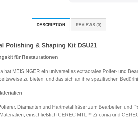
DESCRIPTION
REVIEWS (0)
al Polishing & Shaping Kit DSU21
ngskit für Restaurationen
a hat MEISINGER ein universelles extraorales Polier- und Bear
eitsweise zu bieten, und das sich an ihre spezifischen Bedürfn
aterialien
lierer, Diamanten und Hartmetallfräser zum Bearbeiten und Po
AM-Materialien, einschließlich CEREC MTL™ Zirconia und CERE