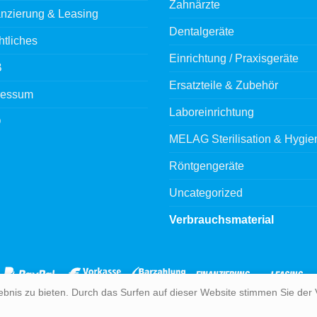
Zahnärzte
nzierung & Leasing
Dentalgeräte
tliches
Einrichtung / Praxisgeräte
B
Ersatzteile & Zubehör
ressum
Laboreinrichtung
Q
MELAG Sterilisation & Hygie
Röntgengeräte
Uncategorized
Verbrauchsmaterial
ebnis zu bieten. Durch das Surfen auf dieser Website stimmen Sie de
ÜBER UNS
BERATUNG
KONTAKT