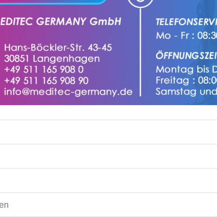
g
gen