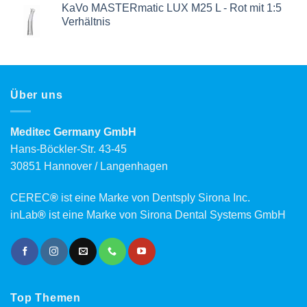
KaVo MASTERmatic LUX M25 L - Rot mit 1:5
Verhältnis
Über uns
Meditec Germany GmbH
Hans-Böckler-Str. 43-45
30851 Hannover / Langenhagen
CEREC
®
ist eine Marke von Dentsply Sirona Inc.
inLab
®
ist eine Marke von Sirona Dental Systems GmbH
Top Themen