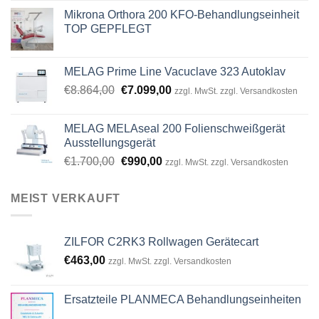
Mikrona Orthora 200 KFO-Behandlungseinheit
TOP GEPFLEGT
MELAG Prime Line Vacuclave 323 Autoklav
Original
Current
€
8.864,00
€
7.099,00
zzgl. MwSt. zzgl. Versandkosten
price
price
was:
is:
MELAG MELAseal 200 Folienschweißgerät
€8.864,00.
€7.099,00.
Ausstellungsgerät
Original
Current
€
1.700,00
€
990,00
zzgl. MwSt. zzgl. Versandkosten
price
price
was:
is:
MEIST VERKAUFT
€1.700,00.
€990,00.
ZILFOR C2RK3 Rollwagen Gerätecart
€
463,00
zzgl. MwSt. zzgl. Versandkosten
Ersatzteile PLANMECA Behandlungseinheiten