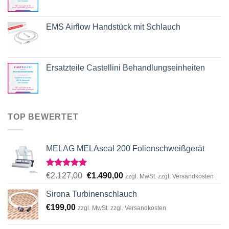
EMS Airflow Handstück mit Schlauch
Ersatzteile Castellini Behandlungseinheiten
TOP BEWERTET
MELAG MELAseal 200 Folienschweißgerät
Rated
5.00
Original
Current
€
2.127,00
€
1.490,00
zzgl. MwSt. zzgl. Versandkosten
out of 5
price
price
Sirona Turbinenschlauch
was:
is:
€
199,00
€2.127,00.
€1.490,00.
zzgl. MwSt. zzgl. Versandkosten