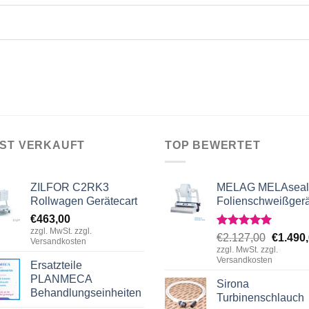
IST VERKAUFT
TOP BEWERTET
ZILFOR C2RK3
MELAG MELAseal
Rollwagen Gerätecart
Folienschweißgerä
€
463,00
zzgl. MwSt. zzgl.
Rated
5.00
Origina
€
2.127,00
€
1.490
Versandkosten
out of 5
zzgl. MwSt. zzgl.
price
Versandkosten
Ersatzteile
was:
PLANMECA
€2.127,
Sirona
Behandlungseinheiten
Turbinenschlauch