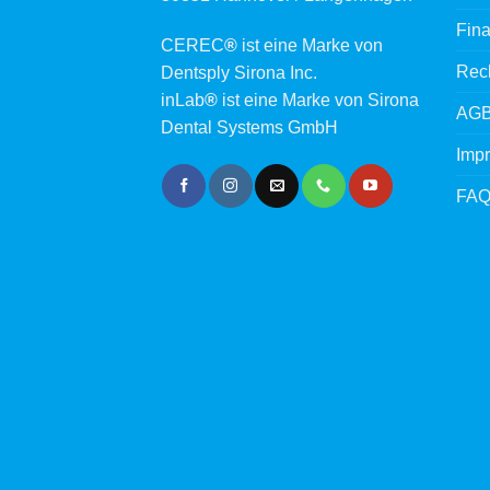
Fina
CEREC
®
ist eine Marke von
Rech
Dentsply Sirona Inc.
inLab
®
ist eine Marke von Sirona
AG
Dental Systems GmbH
Imp
FA