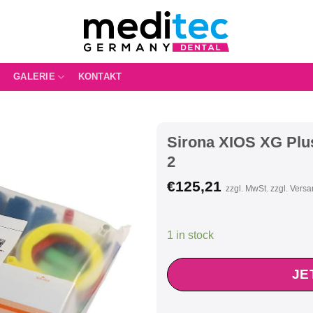
GALERIE
KONTAKT
Sirona XIOS XG Plus
2
€
125,21
zzgl. MwSt. zzgl. Vers
1 in stock
JE