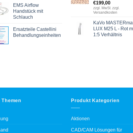
€
199,00
EMS Airflow
zzgl. MwSt. zzgl.
Handstück mit
Versandkosten
Schlauch
KaVo MASTERmat
LUX M25 L - Rot m
Ersatzteile Castellini
1:5 Verhältnis
Behandlungseinheiten
 Themen
Produkt Kategorien
lung
Aktionen
sand
CAD/CAM Lösungen für