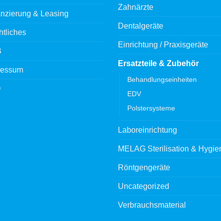
Zahnärzte
nzierung & Leasing
Dentalgeräte
tliches
Einrichtung / Praxisgeräte
B
Ersatzteile & Zubehör
ressum
Behandlungseinheiten
Q
EDV
Polstersysteme
Laboreinrichtung
MELAG Sterilisation & Hygie
Röntgengeräte
Uncategorized
Verbrauchsmaterial