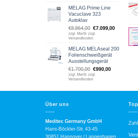
MELAG Prime Line
Vacuclave 323
Autoklav
Original
Current
€
8.864,00
€
7.099,00
zzgl. MwSt. zzgl.
price
price
Versandkosten
was:
is:
€8.864,00.
€7.099,00.
MELAG MELAseal 200
Folienschweißgerät
Ausstellungsgerät
Original
Current
€
1.700,00
€
990,00
zzgl. MwSt. zzgl.
price
price
Versandkosten
was:
is:
€1.700,00.
€990,00.
Über uns
Top
Meditec Germany GmbH
Zah
Hans-Böckler-Str. 43-45
Ver
30851 Hannover / Langenhagen