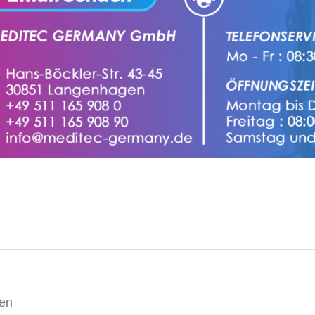
g
gen